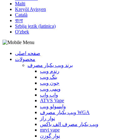
Malti
Kreyòl Ayisyen
Català
বাংলা
Srbija jezik (latinica)
O'zbek
صفحه اصلی
محصولات
برند ویپ یکبار مصرف
رندم ویپ
بنگ ویپ
جون ویپ
وپمی ویپ
واپ واپ
ATVS Vape
واپسولو ویپ
ویپ یکبار مصرف WGA
نوار راز
ویپ یکبار مصرف الف باکس
mrvi vape
نوار گوزن