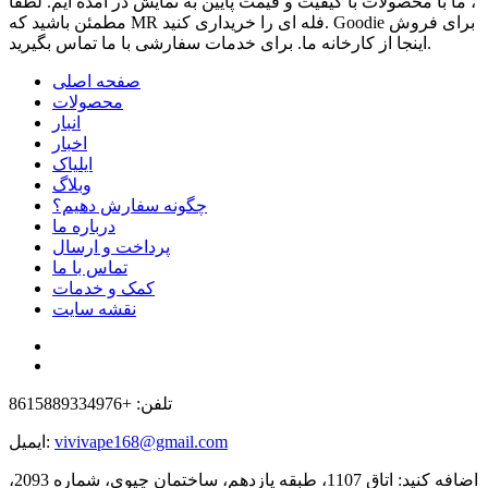
، ما با محصولات با کیفیت و قیمت پایین به نمایش در آمده ایم. لطفاً
مطمئن باشید که MR فله ای را خریداری کنید. Goodie برای فروش
اینجا از کارخانه ما. برای خدمات سفارشی با ما تماس بگیرید.
صفحه اصلی
محصولات
انبار
اخبار
ایلیاک
وبلاگ
چگونه سفارش دهیم؟
درباره ما
پرداخت و ارسال
تماس با ما
کمک و خدمات
نقشه سایت
تلفن: +8615889334976
vivivape168@gmail.com
ایمیل:
اضافه کنید: اتاق 1107، طبقه یازدهم، ساختمان چیوی، شماره 2093،