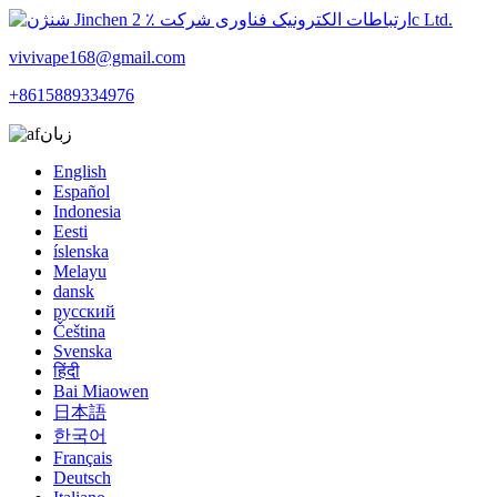
vivivape168@gmail.com
+8615889334976
زبان
English
Español
Indonesia
Eesti
íslenska
Melayu
dansk
русский
Čeština
Svenska
हिंदी
Bai Miaowen
日本語
한국어
Français
Deutsch