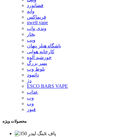
فضانورد
واپه
فریماکس
uwell vape
وندی واپ
بخار
ویپ
باشگاه هیلز پنهان
کارخانه هوایی
خورشید الوه
پسر بزرگ
بلوط وپ
داتمود
دژ
ESCO BARS VAPE
عذاب
وپ
وپ
فیوز
محصولات ویژه