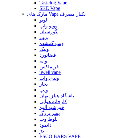
Tastefog Vape
SKE Vape
مارک های Vape یکبار مصرف
لوبو
ووپو واپ
گورستان
ویپ
ویپ گمشده
ویپک
فضانورد
واپه
فریماکس
uwell vape
وندی واپ
بخار
ویپ
باشگاه هیلز پنهان
کارخانه هوایی
خورشید الوه
پسر بزرگ
بلوط وپ
داتمود
دژ
ESCO BARS VAPE