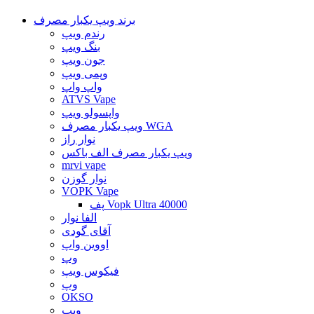
برند ویپ یکبار مصرف
رندم ویپ
بنگ ویپ
جون ویپ
وپمی ویپ
واپ واپ
ATVS Vape
واپسولو ویپ
ویپ یکبار مصرف WGA
نوار راز
ویپ یکبار مصرف الف باکس
mrvi vape
نوار گوزن
VOPK Vape
پف Vopk Ultra 40000
الفا نوار
آقای گودی
اووین واپ
وپ
فیکوس ویپ
وپ
OKSO
ویپ