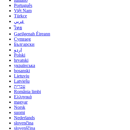
Italiano
Português
Việt Nam
Türkçe
عربي
ไทย
Gaeilgenah Éireann
Cymraeg
Български
اردو
Polski
hrvatski
українська
bosanski
Lietuvių
Latviešu
עברית
România limbi
Ελληνικά
magyar
Norsk
suomi
Nederlands
slovenčina
slovenščina