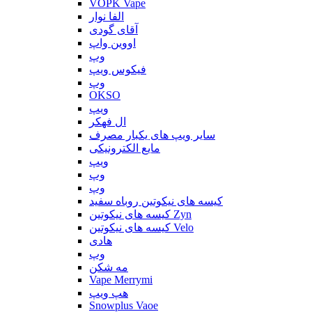
VOPK Vape
الفا نوار
آقای گودی
اووین واپ
وپ
فیکوس ویپ
وپ
OKSO
ویپ
ال فهکر
سایر ویپ های یکبار مصرف
مایع الکترونیکی
ویپ
وپ
وپ
کیسه های نیکوتین روباه سفید
کیسه های نیکوتین Zyn
کیسه های نیکوتین Velo
هادی
وپ
مه شکن
Vape Merrymi
هپ ویپ
Snowplus Vaoe