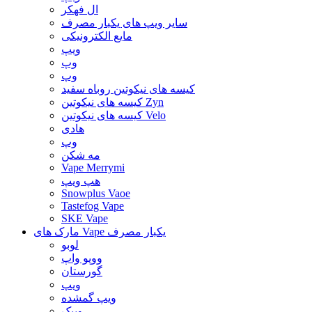
ال فهکر
سایر ویپ های یکبار مصرف
مایع الکترونیکی
ویپ
وپ
وپ
کیسه های نیکوتین روباه سفید
کیسه های نیکوتین Zyn
کیسه های نیکوتین Velo
هادی
وپ
مه شکن
Vape Merrymi
هپ ویپ
Snowplus Vaoe
Tastefog Vape
SKE Vape
مارک های Vape یکبار مصرف
لوبو
ووپو واپ
گورستان
ویپ
ویپ گمشده
ویپک